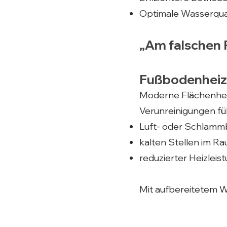
Optimale Wasserqual
„Am falschen 
Fußbodenheizu
Moderne Flächenhei
Verunreinigungen füh
Luft- oder Schlamm
kalten Stellen im R
reduzierter Heizleis
Mit aufbereitetem W