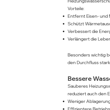
Heizungswasserschut
Vorteile:
Entfernt Eisen- und 
Schützt Wärmetausc
Verbessert die Energ
Verlängert die Lebe
Besonders wichtig b
den Durchfluss star
Bessere Wasse
Sauberes Heizungswa
reduziert auch den 
Weniger Ablagerun
Effizientere Betrieb