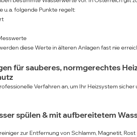
eiben bestimmte Wasserwerte vor. In Österreich gilt zu
u. a. folgende Punkte regelt:
rt
 Messwerte
rden diese Werte in älteren Anlagen fast nie erreic
en für sauberes, normgerechtes He
hutz
rofessionelle Verfahren an, um Ihr Heizsystem sicher 
sser spülen & mit aufbereitetem Was
einiger zur Entfernung von Schlamm, Magnetit, Rost