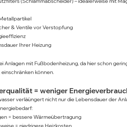
zfilters (Schlammabscheider) – idealerweise mit Mag
Metallpartikel
her & Ventile vor Verstopfung
ieeffizienz
nsdauer Ihrer Heizung
ei Anlagen mit Fußbodenheizung, da hier schon geri
k einschränken können.
rqualität = weniger Energieverbrauc
sser verläüngert nicht nur die Lebensdauer der Anl
Energiebedarf:
gen = bessere Wärmeübertragung
sweise = niedrigere Heizkosten