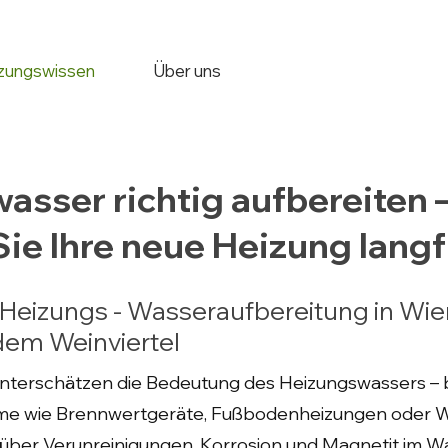
zungswissen
Über uns
asser richtig aufbereiten 
ie Ihre neue Heizung langf
 Heizungs - Wasseraufbereitung in Wie
em Weinviertel
nterschätzen die Bedeutung des Heizungswassers – bis
me wie Brennwertgeräte, Fußbodenheizungen oder
ber Verunreinigungen, Korrosion und Magnetit im Wa