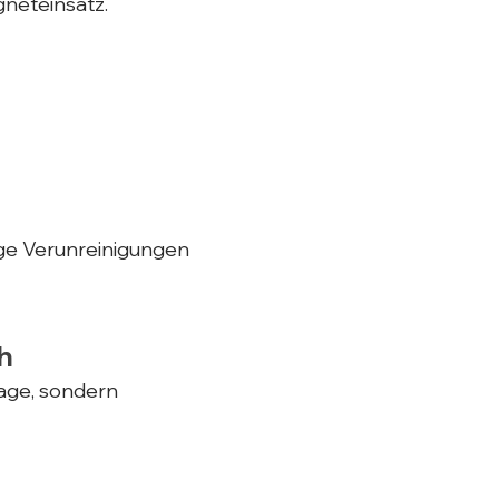
neteinsatz.
nge Verunreinigungen
h
age, sondern