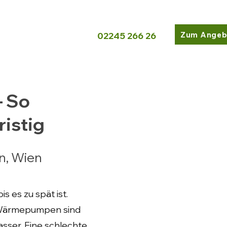
Zum Angeb
02245 266 26
– So
ristig
n, Wien
 es zu spät ist.
 Wärmepumpen sind
sser. Eine schlechte