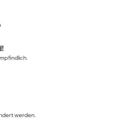
“
!
pfindlich.
ndert werden.