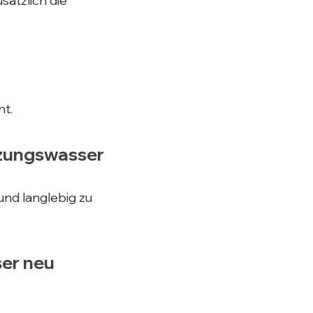
sätzlich die
ht.
izungswasser
und langlebig zu
ser neu