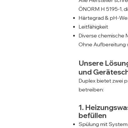
Alle Hersteller schr
ÖNORM H 5195-1, die 
Härtegrad & pH-We
Leitfähigkeit
Diverse chemische
Ohne Aufbereitung we
Unsere Lösung
und Gerätesc
Duplex bietet zwei p
betreiben:
1. Heizungswa
befüllen
Spülung mit Systemr