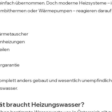
 einfach übernommen. Doch moderne Heizsysteme – 
ombithermen oder Wärmepumpen – reagieren darauf 
ärmetauscher
enheizungen
eilen
ergarantie
omplett anders gebaut und wesentlich unempfindlic
swasser.
ät braucht Heizungswasser?