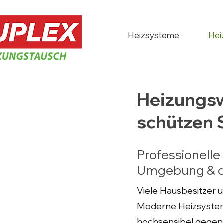
Heizsysteme
Hei
Heizungsw
schützen S
Professionelle
Umgebung & d
Viele Hausbesitzer u
Moderne Heizsyste
hochsensibel gegenü