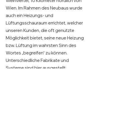
Weinviertel, 10 Kilometer nördlich von
Wien. Im Rahmen des Neubaus wurde
auch ein Heizungs- und
Lüftungsschauraum errichtet, welcher
unseren Kunden, die oft genutzte
Möglichkeit bietet, seine neue Heizung
bzw. Lüftung im wahrsten Sinn des
Wortes „begreifen“ zu können.
Unterschiedliche Fabrikate und
Systeme sind hier ausgestellt.
Inzwischen haben wir unseren Standort
mehrmals erweitert und ausgebaut.
Über uns - Duplex Haustechnik
GmbH